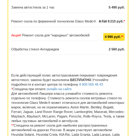
Замена автостекла за 1 час
5 490 руб.
Ремонт скола по фирменной технологии Glass Medic®
8 710
8 210 руб.
*
Акция!
Ремонт скола для "народных" автомобилей
4 990 руб.
**
Обработка стекол Антидождем
2 560 руб.
Если действующий полис автострахования покрывает повреждения
автостекол, замена будет выполнена
БЕСПЛАТНО
.Уточняйте
подробности в контакт центре по телефону
8 800 555 48 43
*
Спеццена при оплате
онлайн на сайте
Для автомобилей Лакшери класса узнавайте стоимость ремонта
отдельно по телефону. Стоимость ремонта сколов ветровых стекол по
технологии Glass Medic® может отличаться для автомобилей некоторых
марок, включая, но не ограничиваясь Aston Martin, Bentley, Bugatti,
Ferrari, Jaguar, Land Rover Range Rover, Lamborghini, Maserati, Mercedes-
Maybach, Maybach, McLaren, Pagani, Porsche, Rolls-Royсe, Tesla, а также
любых грузовых автомобилей и автобусов.
**
Спеццена на ремонт скола для наиболее распространенных
автомобилей на дорогах России. В акции участвуют автомобили:
Hyundai Solaris, Hyundai Creta, KIA Rio, Lada Granta, Lada Largus, Lada