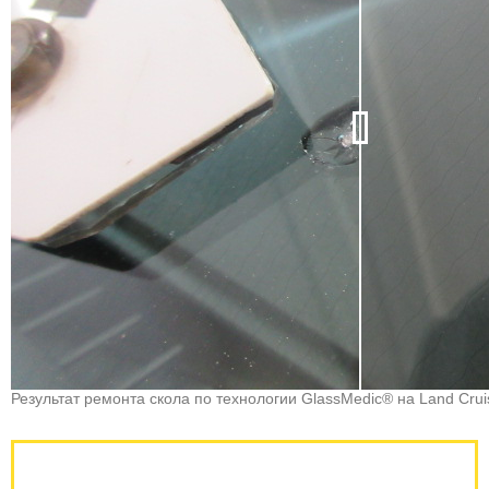
Результат ремонта скола по технологии GlassMedic® на Land Crui