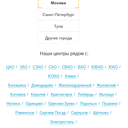
Москва
Санкт-Петербург
Тула
Другие города
Наши центры рядом с:
ЦАО
ЗАО
СЗАО
САО
СВАО
ВАО
ЮВАО
ЮАО
ЮЗАО
Химки
Балашиха
Домодедово
Железнодорожный
Жуковский
Коломна
Королев
Красногорск
Люберцы
Мытищи
Ногинск
Одинцово
Орехово-Зуево
Подольск
Пушкино
Раменское
Сергиев Посад
Серпухов
Щёлково
Электросталь