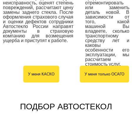
неисправность, оценят степень
отремонтировать
повреждений, рассчитают цену
или заменить
замены заднего стекла. После
деталь новой. В
оформления страхового случая
зависимости от
и оценки дефектов сотрудники
того, какой
Автостекло России направят
машиной Вы
документы в страховую
владеете, сколько
компанию для возмещения
транспортному
ущерба и приступят к работе.
средству лет и
каковы
особенности его
эксплуатации, мы
рассчитаем
стоимость услуг.
У меня КАСКО
У меня только ОСАГО
ПОДБОР АВТОСТЕКОЛ