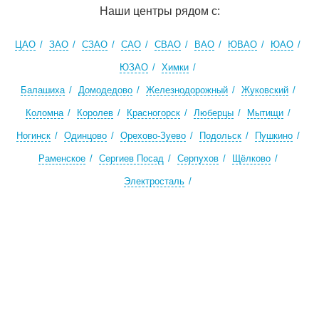
Наши центры рядом с:
ЦАО
ЗАО
СЗАО
САО
СВАО
ВАО
ЮВАО
ЮАО
ЮЗАО
Химки
Балашиха
Домодедово
Железнодорожный
Жуковский
Коломна
Королев
Красногорск
Люберцы
Мытищи
Ногинск
Одинцово
Орехово-Зуево
Подольск
Пушкино
Раменское
Сергиев Посад
Серпухов
Щёлково
Электросталь